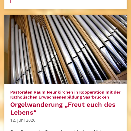
© xrayfoto auf pixabay.com
Pastoralen Raum Neunkirchen in Kooperation mit der
:
Katholischen Erwachsenenbildung Saarbrücken
Orgelwanderung „Freut euch des
Lebens“
12. Juni 2026