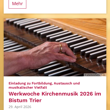
Mehr
© pfarrbriefservice.de
Einladung zu Fortbildung, Austausch und
:
musikalischer Vielfalt
Werkwoche Kirchenmusik 2026 im
Bistum Trier
29. April 2026