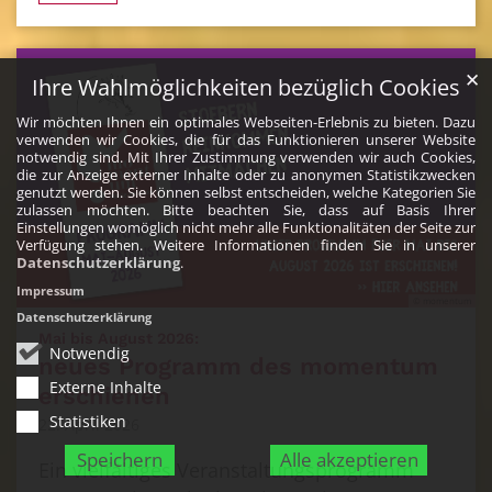
✕
Ihre Wahlmöglichkeiten bezüglich Cookies
Wir möchten Ihnen ein optimales Webseiten-Erlebnis zu bieten. Dazu
verwenden wir Cookies, die für das Funktionieren unserer Website
notwendig sind. Mit Ihrer Zustimmung verwenden wir auch Cookies,
die zur Anzeige externer Inhalte oder zu anonymen Statistikzwecken
genutzt werden. Sie können selbst entscheiden, welche Kategorien Sie
zulassen möchten. Bitte beachten Sie, dass auf Basis Ihrer
Einstellungen womöglich nicht mehr alle Funktionalitäten der Seite zur
Verfügung stehen. Weitere Informationen finden Sie in unserer
Datenschutzerklärung
.
Impressum
© momentum
Datenschutzerklärung
:
Mai bis August 2026:
Notwendig
neues Programm des momentum
Externe Inhalte
erschienen
Statistiken
22. April 2026
Speichern
Alle akzeptieren
Ein vielfältiges Veranstaltungsprogramm