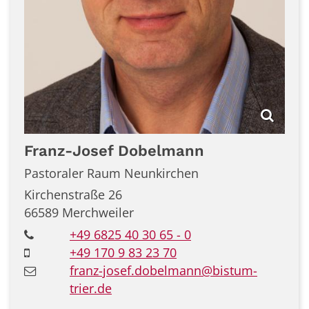
Franz-Josef
Dobelmann
Pastoraler Raum Neunkirchen
Kirchenstraße 26
66589
Merchweiler
+49 6825 40 30 65 - 0
+49 170 9 83 23 70
franz-josef.dobelmann@bistum-
trier.de