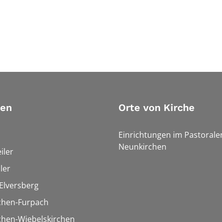
ien
Orte von Kirche
Einrichtungen im Pastoral
Neunkirchen
iler
ler
Elversberg
chen-Furpach
chen-Wiebelskirchen