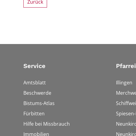
Zurück
Service
Pfarre
Amtsblatt
Illingen
Beschwerde
Merchwe
Bistums-Atlas
Schiffwei
Fürbitten
Spiesen-
Hilfe bei Missbrauch
Neunkir
Immobilien
Neunkir