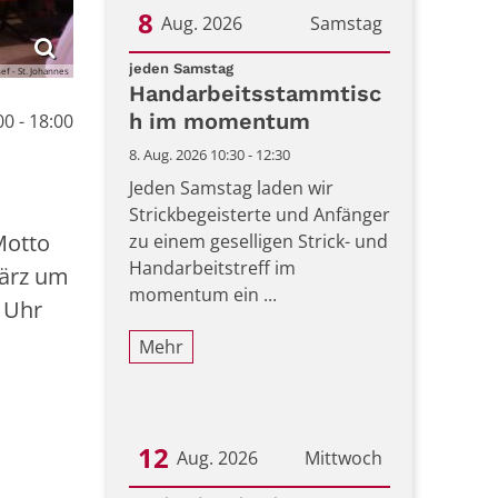
8
Aug. 2026
Samstag
:
Datum: 8. August 2026
jeden Samstag
sef - St. Johannes
Handarbeitsstammtisc
h im momentum
0 - 18:00
8. Aug. 2026 10:30 - 12:30
Jeden Samstag laden wir
Strickbegeisterte und Anfänger
Motto
zu einem geselligen Strick- und
Handarbeitstreff im
März um
momentum ein ...
 Uhr
Mehr
12
Aug. 2026
Mittwoch