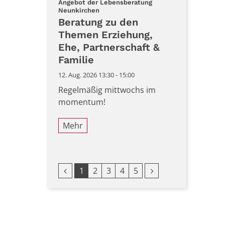
Datum: 12. August 2026
Angebot der Lebensberatung
:
Neunkirchen
Beratung zu den
Themen Erziehung,
Ehe, Partnerschaft &
Familie
12. Aug. 2026 13:30 - 15:00
Regelmäßig mittwochs im
momentum!
Mehr
Vorherige Seite
Nächste Seite
1
2
3
4
5