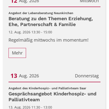
12
Aug. 2026
Mittwoch
Datum: 12. August 2026
:
Angebot der Lebensberatung Neunkirchen
Beratung zu den Themen Erziehung,
Ehe, Partnerschaft & Familie
12. Aug. 2026 13:30 - 15:00
Regelmäßig mittwochs im momentum!
Mehr
13
Aug. 2026
Donnerstag
Datum: 13. August 2026
:
Angebot des Kinderhospiz- und Palliativteam Saar
Gesprächsangebot Kinderhospiz- und
Palliativteam
13. Aug. 2026 11:30 - 13:00