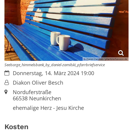
© Daniel Zamilski / pfarrbriefservice.de
Seelsorge_himmelsbank_by_daniel-zamilski_pfarrbriefservice
Datum:
Donnerstag, 14. März 2024 19:00
Von:
Diakon Oliver Besch
Ort:
Norduferstraße
66538
Neunkirchen
ehemalige Herz - Jesu Kirche
Kosten