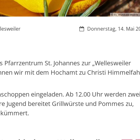
© by_Wunibald-Woerle_p
Datum:
lesweiler
Donnerstag, 14. Mai 2
as Pfarrzentrum St. Johannes zur „Wellesweiler
innen wir mit dem Hochamt zu Christi Himmelfahr
ühschoppen eingeladen. Ab 12.00 Uhr werden zwe
 Jugend bereitet Grillwürste und Pommes zu,
e kümmert.