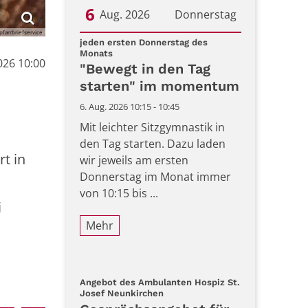
6
Aug. 2026
Donnerstag
farrbriefservice
Datum: 6. August 2026
jeden ersten Donnerstag des
:
Monats
026 10:00
"Bewegt in den Tag
starten" im momentum
6. Aug. 2026 10:15 - 10:45
Mit leichter Sitzgymnastik in
den Tag starten. Dazu laden
t in
wir jeweils am ersten
Donnerstag im Monat immer
von 10:15 bis ...
i
Mehr
Angebot des Ambulanten Hospiz St.
:
Josef Neunkirchen