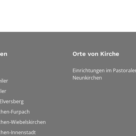
ien
Orte von Kirche
Einrichtungen im Pastoral
Neunkirchen
iler
ler
Elversberg
chen-Furpach
chen-Wiebelskirchen
chen-Innenstadt