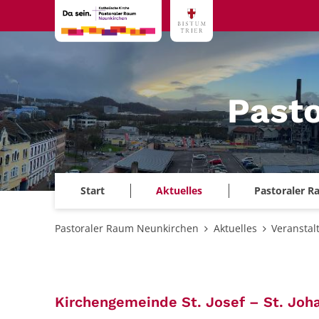
Zum Inhalt springen
Past
Start
Aktuelles
Pastoraler 
Pastoraler Raum Neunkirchen
Aktuelles
Veranstal
Kirchengemeinde St. Josef – St. Joh