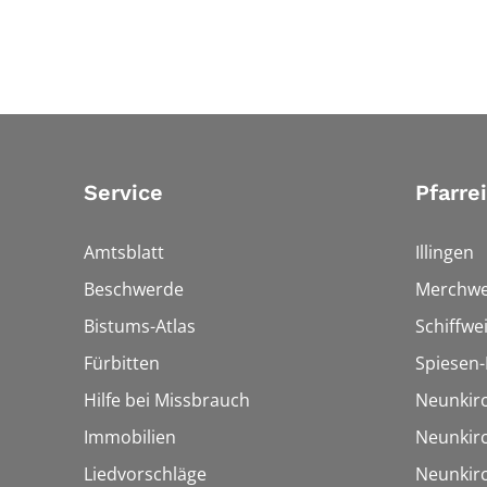
Service
Pfarre
Amtsblatt
Illingen
Beschwerde
Merchwe
Bistums-Atlas
Schiffwei
Fürbitten
Spiesen-
Hilfe bei Missbrauch
Neunkir
Immobilien
Neunkir
Liedvorschläge
Neunkir