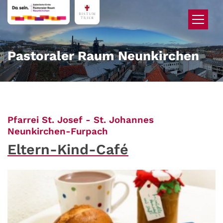
Zum Inhalt springen
Pastoraler Raum Neunkirchen
Pfarrei St. Josef - St. Johannes
:
Neunkirchen-Furpach
Eltern-Kind-Café