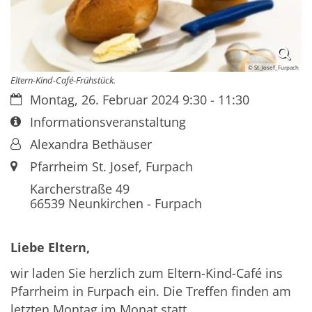
© St_Josef_Furpach
Eltern-Kind-Café-Frühstück.
Datum:
Montag, 26. Februar 2024 9:30 - 11:30
Art bzw. Nummer:
Informationsveranstaltung
Von:
Alexandra Bethäuser
Ort:
Pfarrheim St. Josef, Furpach
Karcherstraße 49
66539
Neunkirchen - Furpach
Liebe Eltern,
wir laden Sie herzlich zum Eltern-Kind-Café ins
Pfarrheim in Furpach ein. Die Treffen finden am
letzten Montag im Monat statt.