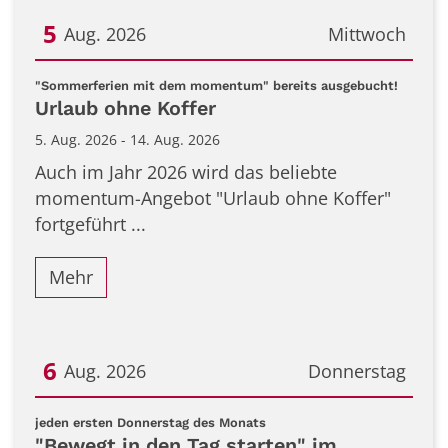
5
Aug. 2026
Mittwoch
Datum: 5. August 2026
:
"Sommerferien mit dem momentum" bereits ausgebucht!
Urlaub ohne Koffer
5. Aug. 2026 - 14. Aug. 2026
Auch im Jahr 2026 wird das beliebte
momentum-Angebot "Urlaub ohne Koffer"
fortgeführt ...
Mehr
6
Aug. 2026
Donnerstag
Datum: 6. August 2026
:
jeden ersten Donnerstag des Monats
"Bewegt in den Tag starten" im