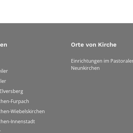
ien
Orte von Kirche
Einrichtungen im Pastoral
Neunkirchen
iler
ler
Elversberg
chen-Furpach
chen-Wiebelskirchen
chen-Innenstadt
r