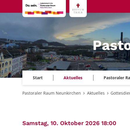
Zum Inhalt springen
Past
Start
Aktuelles
Pastoraler 
Pastoraler Raum Neunkirchen
Aktuelles
Gottesdie
:
Samstag, 10. Oktober 2026 18:00