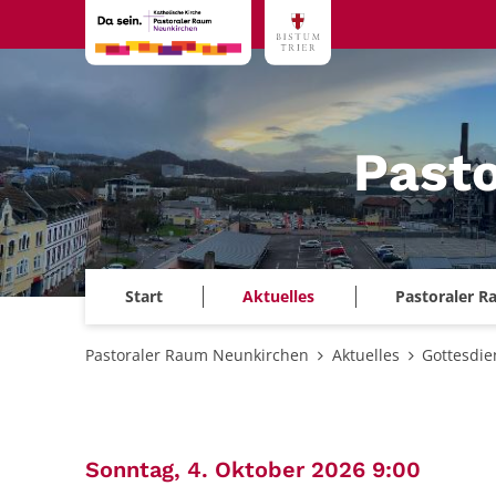
Zum Inhalt springen
Past
Start
Aktuelles
Pastoraler 
Pastoraler Raum Neunkirchen
Aktuelles
Gottesdie
:
Sonntag, 4. Oktober 2026 9:00