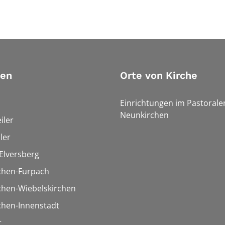
ien
Orte von Kirche
Einrichtungen im Pastoral
Neunkirchen
iler
ler
Elversberg
chen-Furpach
chen-Wiebelskirchen
chen-Innenstadt
r