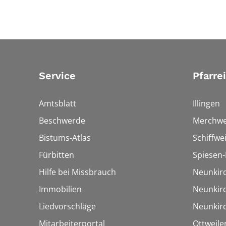
Service
Pfarre
Amtsblatt
Illingen
Beschwerde
Merchwe
Bistums-Atlas
Schiffwei
Fürbitten
Spiesen-
Hilfe bei Missbrauch
Neunkir
Immobilien
Neunkir
Liedvorschläge
Neunkir
Mitarbeiterportal
Ottweile