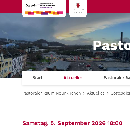
Zum Inhalt springen
Past
Start
Aktuelles
Pastoraler 
Pastoraler Raum Neunkirchen
Aktuelles
Gottesdie
:
Samstag, 5. September 2026 18:00