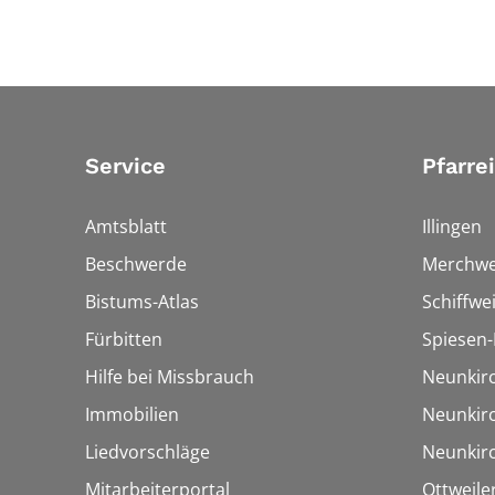
Service
Pfarre
Amtsblatt
Illingen
Beschwerde
Merchwe
Bistums-Atlas
Schiffwei
Fürbitten
Spiesen-
Hilfe bei Missbrauch
Neunkir
Immobilien
Neunkir
Liedvorschläge
Neunkir
Mitarbeiterportal
Ottweile