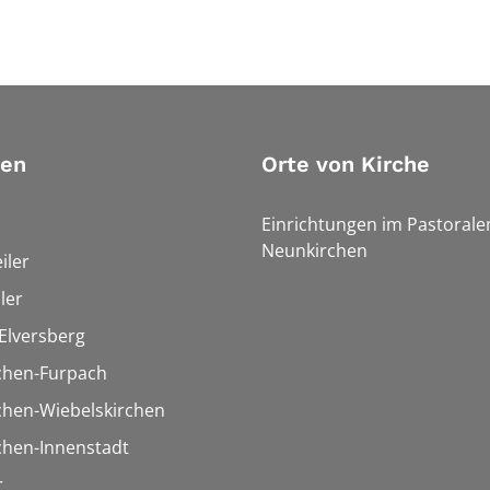
ien
Orte von Kirche
Einrichtungen im Pastoral
Neunkirchen
iler
ler
Elversberg
chen-Furpach
chen-Wiebelskirchen
chen-Innenstadt
r