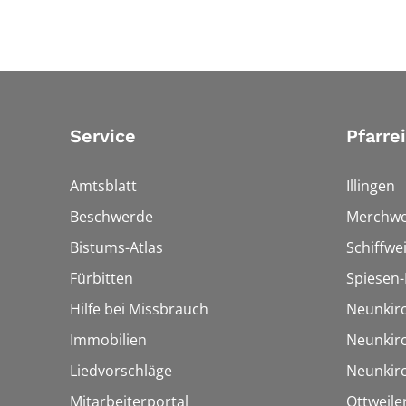
Service
Pfarre
Amtsblatt
Illingen
Beschwerde
Merchwe
Bistums-Atlas
Schiffwei
Fürbitten
Spiesen-
Hilfe bei Missbrauch
Neunkir
Immobilien
Neunkir
Liedvorschläge
Neunkir
Mitarbeiterportal
Ottweile