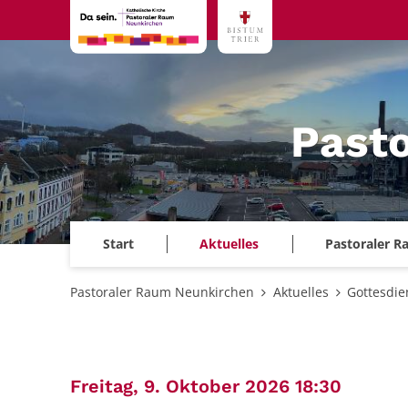
Zum Inhalt springen
Past
Start
Aktuelles
Pastoraler 
Pastoraler Raum Neunkirchen
Aktuelles
Gottesdie
:
Freitag, 9. Oktober 2026 18:30