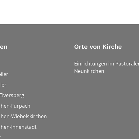
ien
Orte von Kirche
Einrichtungen im Pastoral
Neunkirchen
iler
ler
Elversberg
chen-Furpach
chen-Wiebelskirchen
chen-Innenstadt
r