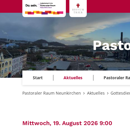
Zum Inhalt springen
Past
Start
Aktuelles
Pastoraler 
Pastoraler Raum Neunkirchen
Aktuelles
Gottesdie
:
Mittwoch, 19. August 2026 9:00