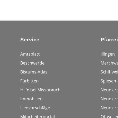
Service
Pfarre
Amtsblatt
Illingen
Beschwerde
Merchwe
Bistums-Atlas
Schiffwei
Fürbitten
Spiesen-
Hilfe bei Missbrauch
Neunkir
Immobilien
Neunkir
Liedvorschläge
Neunkir
Mitarbeiterportal
Ottweile