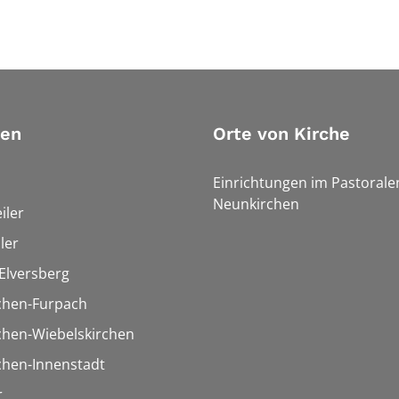
ien
Orte von Kirche
Einrichtungen im Pastoral
Neunkirchen
iler
ler
Elversberg
chen-Furpach
chen-Wiebelskirchen
chen-Innenstadt
r