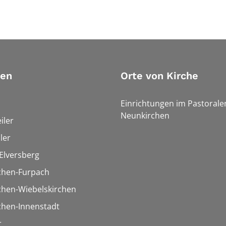
ien
Orte von Kirche
Einrichtungen im Pastoral
Neunkirchen
iler
ler
Elversberg
chen-Furpach
chen-Wiebelskirchen
chen-Innenstadt
r