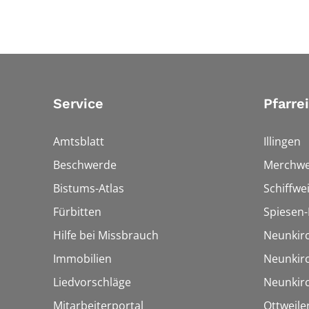
Service
Pfarre
Amtsblatt
Illingen
Beschwerde
Merchwe
Bistums-Atlas
Schiffwei
Fürbitten
Spiesen-
Hilfe bei Missbrauch
Neunkir
Immobilien
Neunkir
Liedvorschläge
Neunkir
Mitarbeiterportal
Ottweile