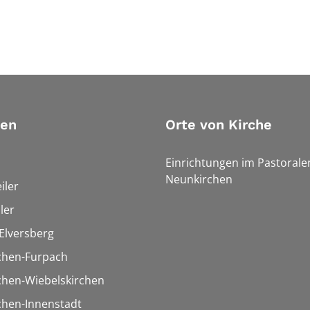
ien
Orte von Kirche
Einrichtungen im Pastoral
Neunkirchen
iler
ler
Elversberg
chen-Furpach
chen-Wiebelskirchen
chen-Innenstadt