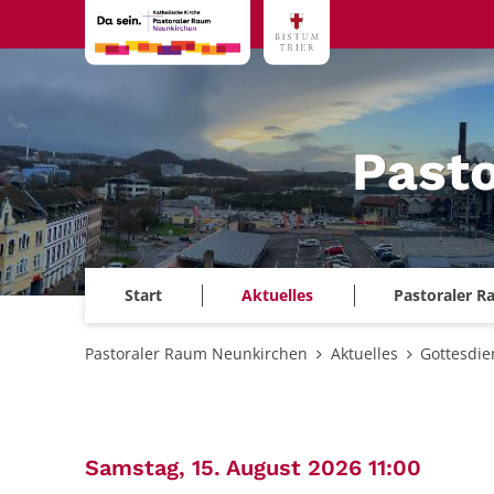
Zum Inhalt springen
Past
Start
Aktuelles
Pastoraler 
Pastoraler Raum Neunkirchen
Aktuelles
Gottesdie
:
Samstag, 15. August 2026 11:00