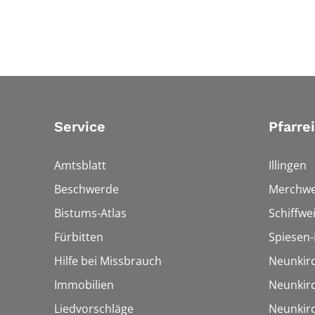
Service
Pfarre
Amtsblatt
Illingen
Beschwerde
Merchwe
Bistums-Atlas
Schiffwei
Fürbitten
Spiesen-
Hilfe bei Missbrauch
Neunkir
Immobilien
Neunkir
Liedvorschläge
Neunkir