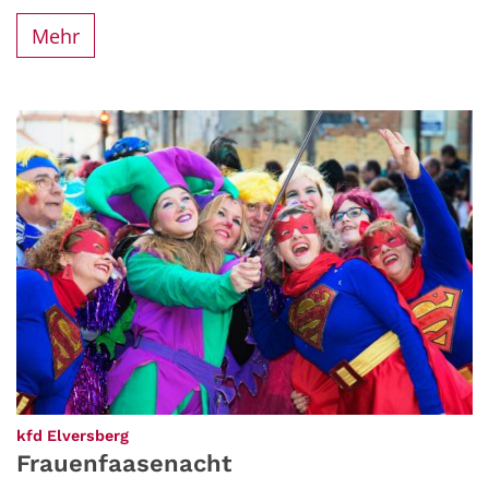
Mehr
:
kfd Elversberg
Frauenfaasenacht