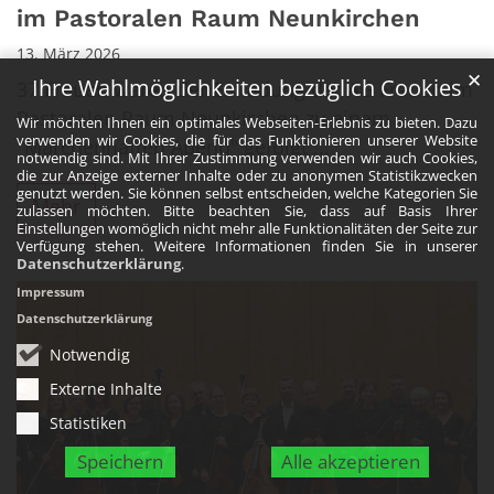
im Pastoralen Raum Neunkirchen
13. März 2026
✕
Ihre Wahlmöglichkeiten bezüglich Cookies
37 Frauen waren der Einladung der AG Frauen im
Pastoralen Raum Neunkirchen zu einem
Wir möchten Ihnen ein optimales Webseiten-Erlebnis zu bieten. Dazu
verwenden wir Cookies, die für das Funktionieren unserer Website
"Märchenhaften Abend" gefolgt ...
notwendig sind. Mit Ihrer Zustimmung verwenden wir auch Cookies,
die zur Anzeige externer Inhalte oder zu anonymen Statistikzwecken
genutzt werden. Sie können selbst entscheiden, welche Kategorien Sie
Mehr
zulassen möchten. Bitte beachten Sie, dass auf Basis Ihrer
Einstellungen womöglich nicht mehr alle Funktionalitäten der Seite zur
Verfügung stehen. Weitere Informationen finden Sie in unserer
Datenschutzerklärung
.
Impressum
Datenschutzerklärung
Notwendig
Externe Inhalte
Statistiken
Speichern
Alle akzeptieren