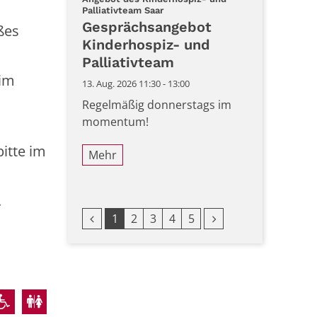
Datum: 13. August 2026
:
Palliativteam Saar
Gesprächsangebot
ßes
Kinderhospiz- und
Palliativteam
 im
13. Aug. 2026 11:30 - 13:00
Regelmäßig donnerstags im
momentum!
itte im
Mehr
.
Vorherige Seite
Nächste Seite
1
2
3
4
5