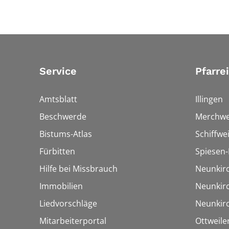
Service
Pfarre
Amtsblatt
Illingen
Beschwerde
Merchwe
Bistums-Atlas
Schiffwei
Fürbitten
Spiesen-
Hilfe bei Missbrauch
Neunkir
Immobilien
Neunkir
Liedvorschläge
Neunkir
Mitarbeiterportal
Ottweile