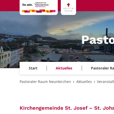
Zum Inhalt springen
Past
Start
Aktuelles
Pastoraler 
Pastoraler Raum Neunkirchen
Aktuelles
Veranstal
Kirchengemeinde St. Josef – St. Joh