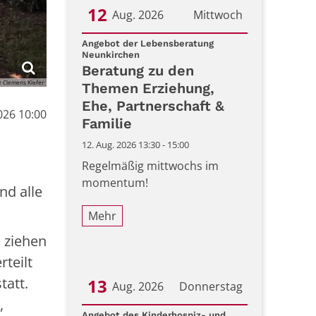
12
Aug. 2026
Mittwoch
Datum: 12. August 2026
Angebot der Lebensberatung
:
Neunkirchen
Beratung zu den
 Clemens Kiefer
Themen Erziehung,
Ehe, Partnerschaft &
026 10:00
Familie
12. Aug. 2026 13:30 - 15:00
Regelmäßig mittwochs im
momentum!
nd alle
Mehr
 ziehen
rteilt
tatt.
13
Aug. 2026
Donnerstag
,
Angebot des Kinderhospiz- und