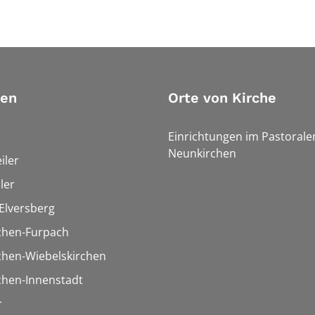
ien
Orte von Kirche
Einrichtungen im Pastoral
Neunkirchen
iler
ler
Elversberg
chen-Furpach
chen-Wiebelskirchen
chen-Innenstadt
r